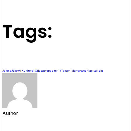
Tags:
Jateng
Jokowi Kunjungi Cilacap
lepas tukik
Tanam Mangrove
tinjau vaksin
Author