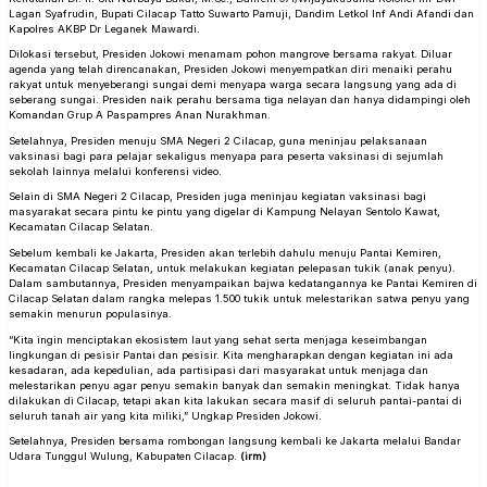
Lagan Syafrudin, Bupati Cilacap Tatto Suwarto Pamuji, Dandim Letkol Inf Andi Afandi dan
Kapolres AKBP Dr Leganek Mawardi.
Dilokasi tersebut, Presiden Jokowi menamam pohon mangrove bersama rakyat. Diluar
agenda yang telah direncanakan, Presiden Jokowi menyempatkan diri menaiki perahu
rakyat untuk menyeberangi sungai demi menyapa warga secara langsung yang ada di
seberang sungai. Presiden naik perahu bersama tiga nelayan dan hanya didampingi oleh
Komandan Grup A Paspampres Anan Nurakhman.
Setelahnya, Presiden menuju SMA Negeri 2 Cilacap, guna meninjau pelaksanaan
vaksinasi bagi para pelajar sekaligus menyapa para peserta vaksinasi di sejumlah
sekolah lainnya melalui konferensi video.
Selain di SMA Negeri 2 Cilacap, Presiden juga meninjau kegiatan vaksinasi bagi
masyarakat secara pintu ke pintu yang digelar di Kampung Nelayan Sentolo Kawat,
Kecamatan Cilacap Selatan.
Sebelum kembali ke Jakarta, Presiden akan terlebih dahulu menuju Pantai Kemiren,
Kecamatan Cilacap Selatan, untuk melakukan kegiatan pelepasan tukik (anak penyu).
Dalam sambutannya, Presiden menyampaikan bajwa kedatangannya ke Pantai Kemiren di
Cilacap Selatan dalam rangka melepas 1.500 tukik untuk melestarikan satwa penyu yang
semakin menurun populasinya.
“Kita ingin menciptakan ekosistem laut yang sehat serta menjaga keseimbangan
lingkungan di pesisir Pantai dan pesisir. Kita mengharapkan dengan kegiatan ini ada
kesadaran, ada kepedulian, ada partisipasi dari masyarakat untuk menjaga dan
melestarikan penyu agar penyu semakin banyak dan semakin meningkat. Tidak hanya
dilakukan di Cilacap, tetapi akan kita lakukan secara masif di seluruh pantai-pantai di
seluruh tanah air yang kita miliki,” Ungkap Presiden Jokowi.
Setelahnya, Presiden bersama rombongan langsung kembali ke Jakarta melalui Bandar
Udara Tunggul Wulung, Kabupaten Cilacap.
(irm)