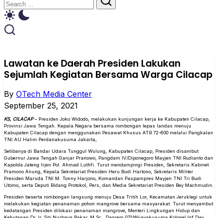
Lawatan ke Daerah Presiden Lakukan
Sejumlah Kegiatan Bersama Warga Cilacap
By
OTech Media Center
September 25, 2021
KS, CILACAP
– Presiden Joko Widodo, melakukan kunjungan kerja ke Kabupaten Cilacap,
Provinsi Jawa Tengah. Kepala Negara bersama rombongan lepas landas menuju
Kabupaten Cilacap dengan menggunakan Pesawat Khusus ATR 72-600 melalui Pangkalan
TNI AU Halim Perdanakusuma Jakarta,
Setibanya di Bandar Udara Tunggul Wulung, Kabupaten Cilacap, Presiden disambut
Gubernur Jawa Tengah Ganjar Pranowo, Pangdam IV/Diponegoro Mayjen TNI Rudianto dan
Kapolda Jateng Irjen Pol. Ahmad Luthfi. Turut mendampingi Presiden, Sekretaris Kabinet
Pramono Anung, Kepala Sekretariat Presiden Heru Budi Hartono, Sekretaris Militer
Presiden Marsda TNI M. Tonny Harjono, Komandan Paspampres Mayjen TNI Tri Budi
Utomo, serta Deputi Bidang Protokol, Pers, dan Media Sekretariat Presiden Bey Machmudin.
Presiden beserta rombongan langsung menuju Desa Tritih Lor, Kecamatan Jeruklegi untuk
melakukan kegiatan penanaman pohon mangrove bersama masyarakat. Turut menyambut
kedatangan Presiden dilokasi penanaman mangrove, Menteri Lingkungan Hidup dan
Kehutanan Dr. Ir. Siti Nurbaya Bakar, M.Sc., Danrem 071/Wijayakusuma Kolonel Inf Dwi