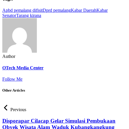
Apbd pemalang difisit
Dprd pemalang
Kabar Daerah
Kabar
Senator
Tarang kirana
Author
OTech Media Center
Follow Me
Other Articles
Previous
Disporapar Cilacap Gelar Simulasi Pembukaan
Obyek Wisata Alam Waduk Kubangkangkung