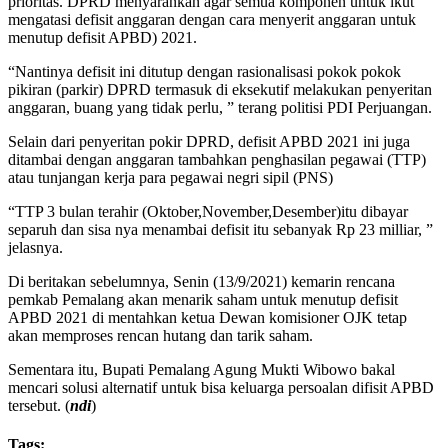
prioritas. DPRD menyarankan agar semua komponen untuk ikut
mengatasi defisit anggaran dengan cara menyerit anggaran untuk
menutup defisit APBD) 2021.
“Nantinya defisit ini ditutup dengan rasionalisasi pokok pokok
pikiran (parkir) DPRD termasuk di eksekutif melakukan penyeritan
anggaran, buang yang tidak perlu, ” terang politisi PDI Perjuangan.
Selain dari penyeritan pokir DPRD, defisit APBD 2021 ini juga
ditambai dengan anggaran tambahkan penghasilan pegawai (TTP)
atau tunjangan kerja para pegawai negri sipil (PNS)
“TTP 3 bulan terahir (Oktober,November,Desember)itu dibayar
separuh dan sisa nya menambai defisit itu sebanyak Rp 23 milliar, ”
jelasnya.
Di beritakan sebelumnya, Senin (13/9/2021) kemarin rencana
pemkab Pemalang akan menarik saham untuk menutup defisit
APBD 2021 di mentahkan ketua Dewan komisioner OJK tetap
akan memproses rencan hutang dan tarik saham.
Sementara itu, Bupati Pemalang Agung Mukti Wibowo bakal
mencari solusi alternatif untuk bisa keluarga persoalan difisit APBD
tersebut. (
ndi
)
Tags: